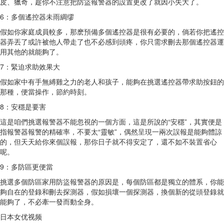
皮、獵奇，趁你不注意把防盜報警器的設置更改了就因小失大了。
6：多個遙控器未雨綢缪
假如你家庭成員較多，那麽預備多個遙控器是很有必要的，倘若你把遙控
器弄丟了或許被他人帶走了也不必感到頭疼，你只需求刪去那個遙控器運
用其他的就能夠了。
7：緊迫求助效果大
假如家中有手無縛雞之力的老人和孩子，能夠在挑選遙控器帶求助按鈕的
那種，便當操作，節約時刻。
8：安穩是要害
這是咱們挑選報警器不能忽視的一個方面，這是所說的“安穩”，其實便是
指報警器報警的精確率，不要太“靈敏”，偶然呈現一兩次誤報是能夠體諒
的，但天天給你來個誤報，那你日子就不得安定了，還不如不裝置省心
呢。
9：多防區更便當
挑選多個防區家用防盜報警器的原因是，每個防區都是獨立的體系，你能
夠自在的登錄和刪去探測器，假如損壞一個探測器，換個新的從頭登錄就
能夠了，不必牽一發而動全身。
日本女优视频