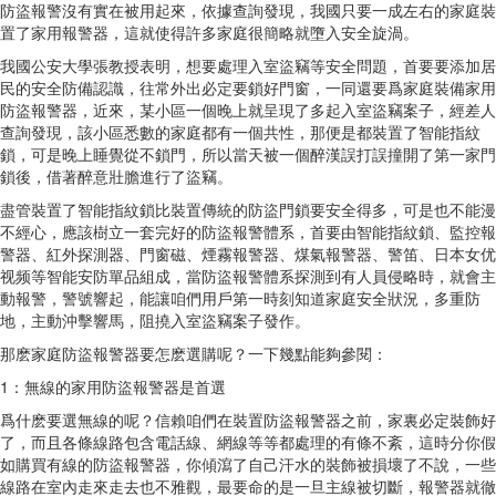
防盜報警沒有實在被用起來，依據查詢發現，我國只要一成左右的家庭裝
置了家用報警器，這就使得許多家庭很簡略就墮入安全旋渦。
我國公安大學張教授表明，想要處理入室盜竊等安全問題，首要要添加居
民的安全防備認識，往常外出必定要鎖好門窗，一同還要爲家庭裝備家用
防盜報警器，近來，某小區一個晚上就呈現了多起入室盜竊案子，經差人
查詢發現，該小區悉數的家庭都有一個共性，那便是都裝置了智能指紋
鎖，可是晚上睡覺從不鎖門，所以當天被一個醉漢誤打誤撞開了第一家門
鎖後，借著醉意壯膽進行了盜竊。
盡管裝置了智能指紋鎖比裝置傳統的防盜門鎖要安全得多，可是也不能漫
不經心，應該樹立一套完好的防盜報警體系，首要由智能指紋鎖、監控報
警器、紅外探測器、門窗磁、煙霧報警器、煤氣報警器、警笛、日本女优
视频等智能安防單品組成，當防盜報警體系探測到有人員侵略時，就會主
動報警，警號響起，能讓咱們用戶第一時刻知道家庭安全狀況，多重防
地，主動沖擊響馬，阻撓入室盜竊案子發作。
那麽家庭防盜報警器要怎麽選購呢？一下幾點能夠參閱：
1：無線的家用防盜報警器是首選
爲什麽要選無線的呢？信賴咱們在裝置防盜報警器之前，家裏必定裝飾好
了，而且各條線路包含電話線、網線等等都處理的有條不紊，這時分你假
如購買有線的防盜報警器，你傾瀉了自己汗水的裝飾被損壞了不說，一些
線路在室內走來走去也不雅觀，最要命的是一旦主線被切斷，報警器就徹