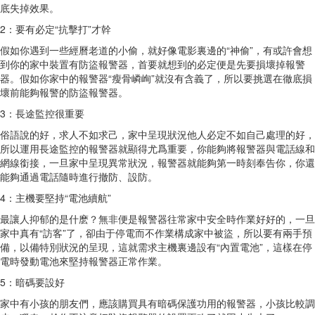
底失掉效果。
2：要有必定“抗擊打”才幹
假如你遇到一些經曆老道的小偷，就好像電影裏邊的“神偷”，有或許會想
到你的家中裝置有防盜報警器，首要就想到的必定便是先要損壞掉報警
器。假如你家中的報警器“瘦骨嶙峋”就沒有含義了，所以要挑選在徹底損
壞前能夠報警的防盜報警器。
3：長途監控很重要
俗語說的好，求人不如求己，家中呈現狀況他人必定不如自己處理的好，
所以運用長途監控的報警器就顯得尤爲重要，你能夠將報警器與電話線和
網線銜接，一旦家中呈現異常狀況，報警器就能夠第一時刻奉告你，你還
能夠通過電話隨時進行撤防、設防。
4：主機要堅持“電池續航”
最讓人抑郁的是什麽？無非便是報警器往常家中安全時作業好好的，一旦
家中真有“訪客”了，卻由于停電而不作業構成家中被盜，所以要有兩手預
備，以備特別狀況的呈現，這就需求主機裏邊設有“內置電池”，這樣在停
電時發動電池來堅持報警器正常作業。
5：暗碼要設好
家中有小孩的朋友們，應該購買具有暗碼保護功用的報警器，小孩比較調