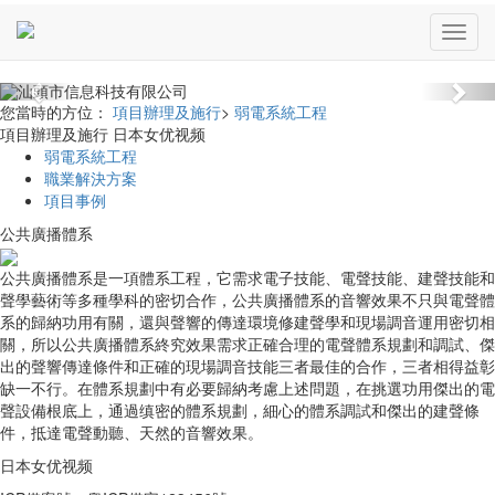
Previous
Nex
您當時的方位：
項目辦理及施行
>
弱電系統工程
項目辦理及施行 日本女优视频
弱電系統工程
職業解決方案
項目事例
公共廣播體系
公共廣播體系是一項體系工程，它需求電子技能、電聲技能、建聲技能和
聲學藝術等多種學科的密切合作，公共廣播體系的音響效果不只與電聲體
系的歸納功用有關，還與聲響的傳達環境修建聲學和現場調音運用密切相
關，所以公共廣播體系終究效果需求正確合理的電聲體系規劃和調試、傑
出的聲響傳達條件和正確的現場調音技能三者最佳的合作，三者相得益彰
缺一不行。在體系規劃中有必要歸納考慮上述問題，在挑選功用傑出的電
聲設備根底上，通過缜密的體系規劃，細心的體系調試和傑出的建聲條
件，抵達電聲動聽、天然的音響效果。
日本女优视频